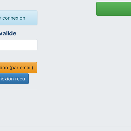
e connexion
valide
ion (par email)
nnexion reçu